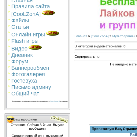
Главная
Правила сайта
[CooLZonA]
Файлы
Статьи
Онлайн игры
Главная
»
[CooLZonA]
»
Мультсериалы
»
Flash игры
В категории видеоматериалов
:
0
Видео
Дневник
Сортировать по
:
Форум
Не найдено мате
Баннерообмен
Фотогалерея
Гостевуха
Письмо админу
Общий чат
Для красивого отображения этого блока требуется
Flash Player 9
или выше.
Ваш профиль
Странник. Сейчас 3-й час. Вы уже
пообедали
Приветствую Вас, Странн
Вой
Сегодня первый день выходных!