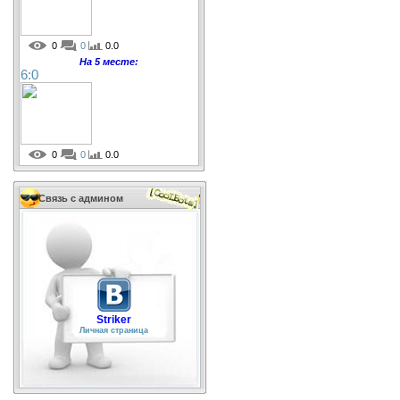
0
0
0.0
На 5 месте:
6:0
0
0
0.0
Связь с админом
Striker
Личная страница