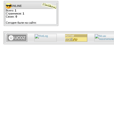
ONLINE
Всего:
1
Странников:
1
Своих:
0
Сегодня были на сайте: