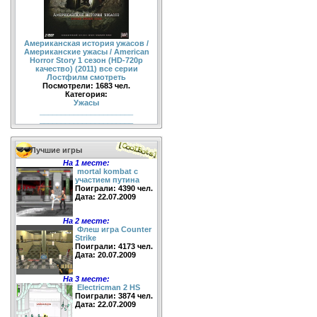
Американская история ужасов /
Американские ужасы / American
Horror Story 1 сезон (HD-720p
качество) (2011) все серии
Лостфилм смотреть
Посмотрели: 1683 чел.
Категория:
Ужасы
______________________
______________________
Лучшие игры
На 1 месте:
mortal kombat с
участием путина
Поиграли: 4390 чел.
Дата: 22.07.2009
На 2 месте:
Флеш игра Counter
Strike
Поиграли: 4173 чел.
Дата: 20.07.2009
На 3 месте:
Electricman 2 HS
Поиграли: 3874 чел.
Дата: 22.07.2009