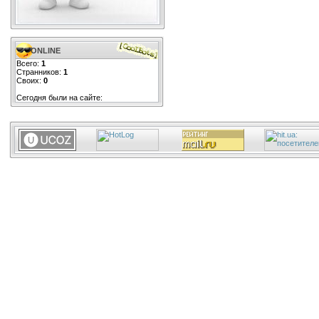
ONLINE
Всего:
1
Странников:
1
Своих:
0
Сегодня были на сайте: