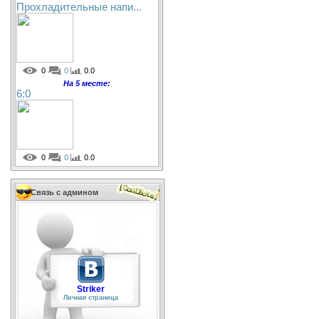
Прохладительные напи...
0
0
0.0
На 5 месте:
6:0
0
0
0.0
Связь с админом
Striker
Личная страница