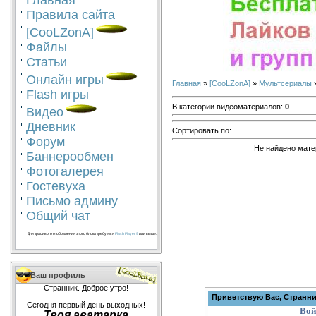
Главная
Правила сайта
[CooLZonA]
Файлы
Статьи
Онлайн игры
Главная
»
[CooLZonA]
»
Мультсериалы
Flash игры
В категории видеоматериалов
:
0
Видео
Дневник
Сортировать по
:
Форум
Не найдено мате
Баннерообмен
Фотогалерея
Гостевуха
Письмо админу
Общий чат
Для красивого отображения этого блока требуется
Flash Player 9
или выше.
Ваш профиль
Странник. Доброе утро!
Приветствую Вас, Странн
Сегодня первый день выходных!
Вой
Твоя аватарка