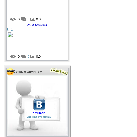
0
0
0.0
На 5 месте:
6:0
0
0
0.0
Связь с админом
Striker
Личная страница