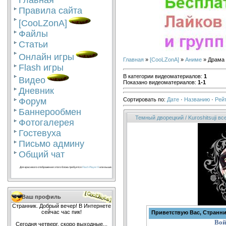
Главная
Правила сайта
[CooLZonA]
Файлы
Статьи
Онлайн игры
Главная
»
[CooLZonA]
»
Аниме
» Драма
Flash игры
В категории видеоматериалов
:
1
Видео
Показано видеоматериалов
:
1-1
Дневник
Сортировать по
:
Дате
·
Названию
·
Рей
Форум
Баннерообмен
Темный дворецкий / Kuroshitsuji в
Фотогалерея
Гостевуха
Письмо админу
Общий чат
Для красивого отображения этого блока требуется
Flash Player 9
или выше.
Ваш профиль
Странник. Добрый вечер! В Интернете
сейчас час пик!
Приветствую Вас, Странн
Вой
Сегодня четверг, скоро выходные...