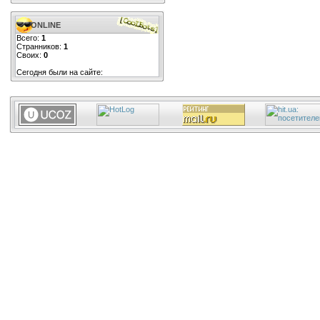
ONLINE
Всего:
1
Странников:
1
Своих:
0
Сегодня были на сайте: