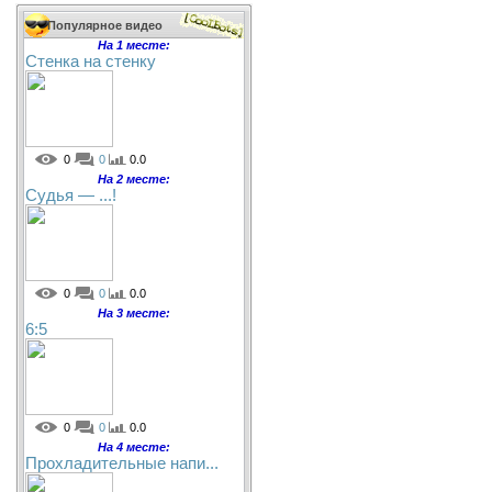
Популярное видео
На 1 месте:
Стенка на стенку
0
0
0.0
На 2 месте:
Судья — ...!
0
0
0.0
На 3 месте:
6:5
0
0
0.0
На 4 месте:
Прохладительные напи...