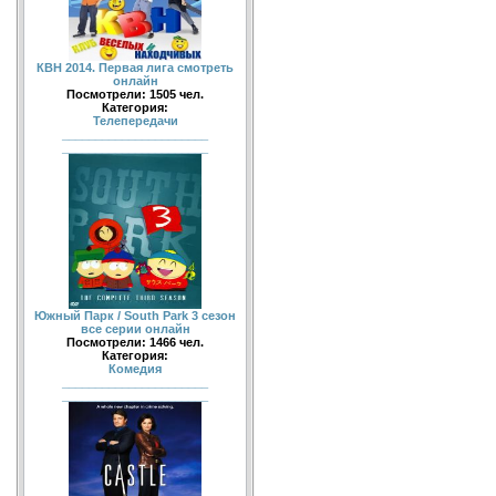
КВН 2014. Первая лига смотреть
онлайн
Посмотрели: 1505 чел.
Категория:
Телепередачи
______________________
______________________
Южный Парк / South Park 3 сезон
все серии онлайн
Посмотрели: 1466 чел.
Категория:
Комедия
______________________
______________________